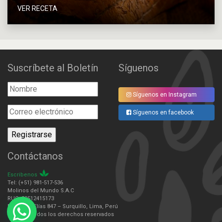
VER RECETA
Suscríbete al Boletín
Síguenos
Síguenos en Instagram
Síguenos en facebook
Contáctanos
Escribenos
Tel: (+51) 981-517-536
Molinos del Mundo S.A.C
RUC: 20512415173
Domingo Elías 847 – Surquillo, Lima, Perú
© 2025 - Todos los derechos reservados