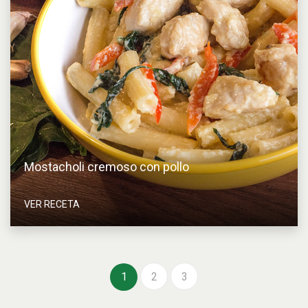
Mostacholi cremoso con pollo
VER RECETA
1
2
3