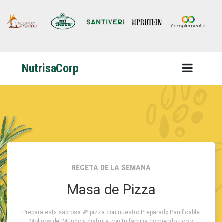
NutrisaCorp
RECETA DE LA SEMANA
Masa de Pizza
Prepara esta sabrosa 🍕 pizza con nuestro Preparado Panificable
Molinos del Mundo y disfruta con tu familia comiendo rico y